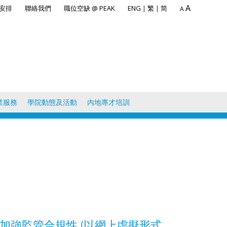
A
安排
聯絡我們
職位空缺 @ PEAK
ENG
|
繁
|
简
A
業服務
學院動態及活動
內地專才培訓
加強監管合規性 (以網上虛擬形式