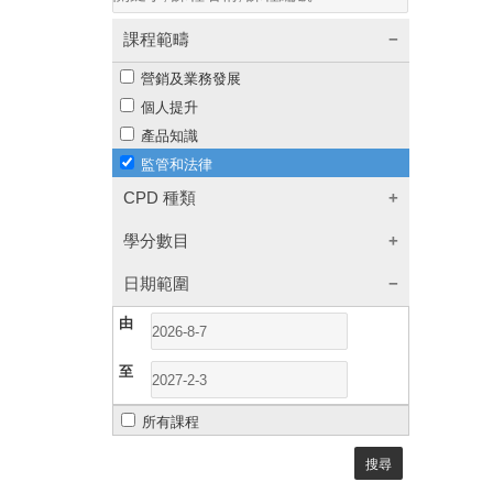
課程範疇
營銷及業務發展
個人提升
產品知識
監管和法律
CPD 種類
保監局學分
學分數目
證監會學分
1
2
3
4
日期範圍
積金局核心學分
5
6
7
10
由
積金局非核心學分
地產代理監管局
至
銀行專業資歷架構
電子持續專業發展課程
所有課程