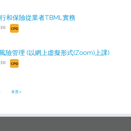
行和保險從業者TBML實務
330
險管理 (以網上虛擬形式(Zoom)上課)
330
›
末頁 »