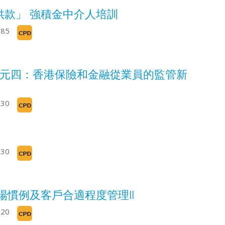
供款」 強積金中介人培訓
285
單元四：香港保險和金融從業員的監管新
330
330
慣例及客戶合適程度管理II
220