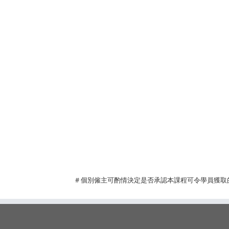
Pa
# 個別僱主可酌情決定是否承認本課程可令學員獲