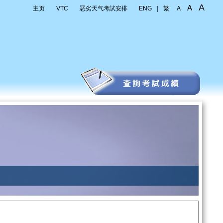
A
A
主页
VTC
恶劣天气考試安排
ENG
|
繁
A