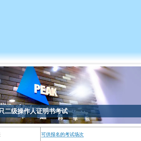
跳
转
到
主
要
内
容
只二级操作人证明书考试
表
可供报名的考试场次