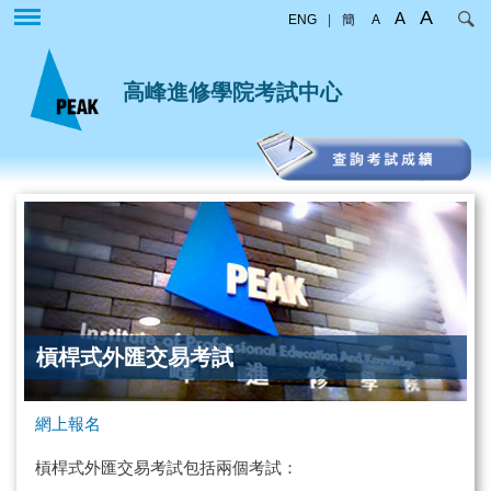
移
A
A
ENG
|
簡
A
至
主
內
高峰進修學院考試中心
容
槓桿式外匯交易考試
網上報名
槓桿式外匯交易考試包括兩個考試：