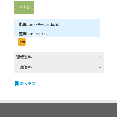
申请表
电邮:
peak@vtc.edu.hk
查询:
28361922
课程资料
一般资料
单元一：分析原理
技术分析是什么
bookmark
授课语言
加入书签
图表类型
除一些指定以英语授课的课程外,所有课程均以
时间框架
广东话授课,部份辅以英文专业用语
图表刻度
进行技术分析时，需要注意甚么地方？
时数: 3小时