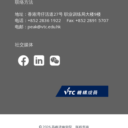
持续专业进修
(CPD)/
持续培训
(CPT)
时数
联络方法
IA CPD Hours:
3
地址：香港湾仔活道27号 职业训练局大楼9楼
电话：+852 2836 1922
Fax: +852 2891 5707
MPFA Non-core CPD Hours:
3
电邮：
peak@vtc.edu.hk
SFC CPT Hours:
3
HKMA ECF CPD Hours 3
社交媒体
© 2026 高峰进修学院。版权所有