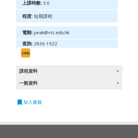
上課時數:
3.0
程度:
短期課程
電郵:
peak@vtc.edu.hk
查詢:
2836 1922
課程資料
一般資料
(此課程簡介只提供英文版)
課程內容
bookmark
授課語言
加入書籤
Programme Objective
除一些指定以英語授課的課程外,所有課程均以
廣東話授課,部份輔以英文專業用語
After the course, the participants should