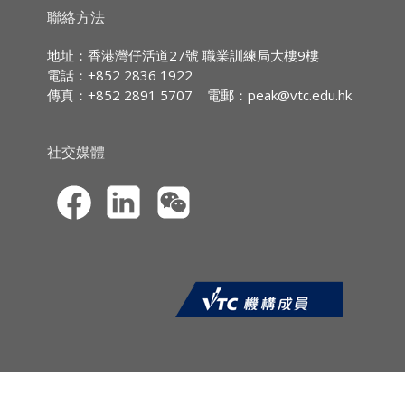
know the items of a typical medical
持續專業進修
(CPD)/
持續培訓
(CPT)
時數
聯絡方法
examination that a medical or life insurance
IA CPD Hours: 3
underwriter requires the applicant to
地址：香港灣仔活道27號 職業訓練局大樓9樓
undergo, and their respective significance in
電話：+852 2836 1922
MPFA Non-core CPD Hours: 3
the context of the duty of utmost good faith.
傳真：+852 2891 5707
電郵：
peak@vtc.edu.hk
SFC CPT Hours: -
課程報名
HKMA ECF CPD Hours -
社交媒體
·CPD網上虛擬課程的報名申請須透過職
業訓練局持續專業進修網站
(
https://cpe.vtc.edu.hk
) 提交。申請人須
以信用卡（VISA／萬事達）於網上繳付學
費。本院只處理填寫完整報名資料及已繳
費的申請。
·申請人於報名時須上載*由香港特別行政
區（香港特區）入境事務處所簽發的香港
身份證 / 護照 / 旅行證件、或有效的來港
就讀之簽證 / 進入許可的副本作身份核對
之用。上載的副本只須顯示你的中英文全
名及相片，其他個人資料必須遮蓋。