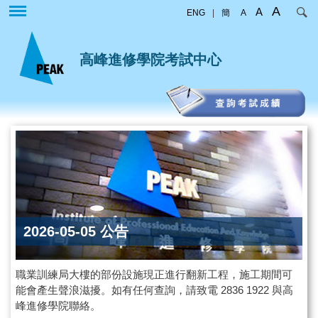
移
A
A
ENG
|
簡
A
至
主
內
高峰進修學院考試中心
容
2026-05-05 公告
職業訓練局大樓的部份設施現正進行翻新工程，施工期間可
能會產生聲浪滋擾。如有任何查詢，請致電 2836 1922 與高
峰進修學院聯絡。