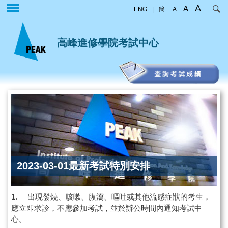
移
A
A
ENG
|
簡
A
至
主
內
高峰進修學院考試中心
容
2023-03-01最新考試特別安排
1. 出現發燒、咳嗽、腹瀉、嘔吐或其他流感症狀的考生，
應立即求診，不應參加考試，並於辦公時間內通知考試中
心。