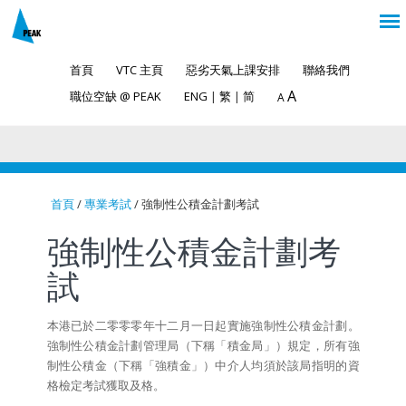
首頁
VTC 主頁
惡劣天氣上課安排
聯絡我們
A
職位空缺 @ PEAK
ENG
|
繁
|
简
A
首頁
/
專業考試
/ 強制性公積金計劃考試
You are here
強制性公積金計劃考
試
本港已於二零零零年十二月一日起實施強制性公積金計劃。
強制性公積金計劃管理局（下稱「積金局」）規定，所有強
制性公積金（下稱「強積金」）中介人均須於該局指明的資
格檢定考試獲取及格。