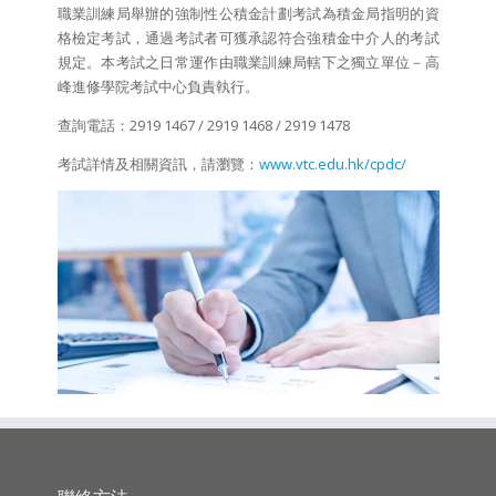
職業訓練局舉辦的強制性公積金計劃考試為積金局指明的資
格檢定考試，通過考試者可獲承認符合強積金中介人的考試
規定。本考試之日常運作由職業訓練局轄下之獨立單位－高
峰進修學院考試中心負責執行。
查詢電話：2919 1467 / 2919 1468 / 2919 1478
考試詳情及相關資訊，請瀏覽：
www.vtc.edu.hk/cpdc/