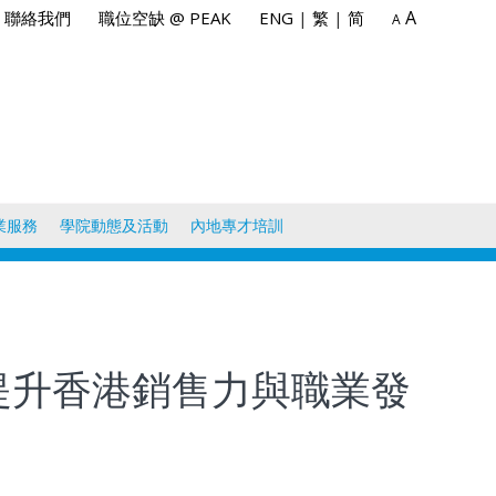
A
聯絡我們
職位空缺 @ PEAK
ENG
|
繁
|
简
A
業服務
學院動態及活動
內地專才培訓
：提升香港銷售力與職業發