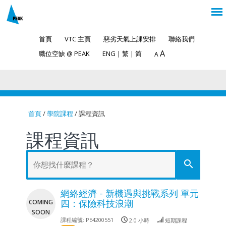
首頁
VTC 主頁
惡劣天氣上課安排
聯絡我們
A
職位空缺 @ PEAK
ENG
|
繁
|
简
A
首頁
/
學院課程
/ 課程資訊
You are here
課程資訊
search
網絡經濟 - 新機遇與挑戰系列 單元
COMING
四：保險科技浪潮
SOON
課程編號:
PE4200551
2.0 小時
短期課程