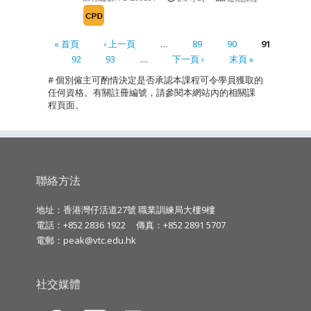
« 首頁
‹ 上一頁
…
89
90
91
92
93
…
下一頁 ›
末頁 »
Pages
# 個別僱主可酌情決定是否承認本課程可令學員獲取的
任何資格。有關註冊編號，請參閱本網站內的相關課
程頁面。
聯絡方法
地址：香港灣仔活道27號 職業訓練局大樓9樓
電話：+852 2836 1922
傳真：+852 2891 5707
電郵：
peak@vtc.edu.hk
社交媒體