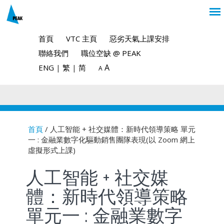
首頁
VTC 主頁
惡劣天氣上課安排
聯絡我們
職位空缺 @ PEAK
A
ENG
|
繁
|
简
A
首頁
/ 人工智能 + 社交媒體：新時代領導策略 單元
一 : 金融業數字化驅動銷售團隊表現(以 Zoom 網上
You are here
虛擬形式上課)
人工智能 + 社交媒
體：新時代領導策略
單元一 : 金融業數字