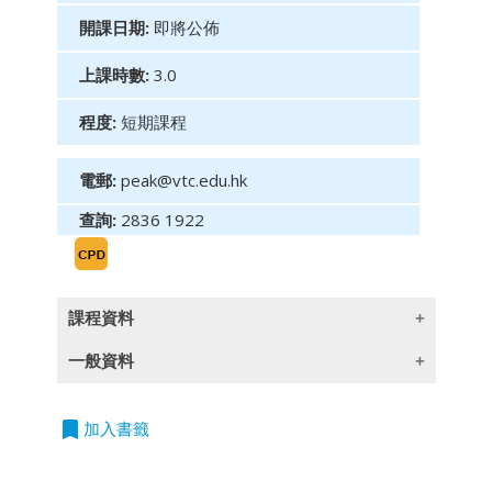
開課日期:
即將公佈
上課時數:
3.0
程度:
短期課程
電郵:
peak@vtc.edu.hk
查詢:
2836 1922
課程資料
一般資料
目標：
在社交媒體主導的時代，為金融領袖提供人工智
bookmark
授課語言
加入書籤
能驅動的領導策略及數碼工具，以提升銷售表
除一些指定以英語授課的課程外,所有課程均以
現、客戶互動及團隊激勵。