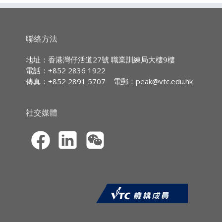
廣東話授課,部份輔以英文專業用語
課程大綱：
1. 了解人工智能及數碼工具如何優化銷售團隊
持續專業進修
(CPD)/
持續培訓
(CPT)
時數
聯絡方法
表現。
IA CPD Hours:
3
2. 學習以人工智能驅動的領導技巧，有效激勵
地址：香港灣仔活道27號 職業訓練局大樓9樓
及指導銷售團隊。
電話：+852 2836 1922
MPFA Non-core CPD Hours:
3
傳真：+852 2891 5707
電郵：
peak@vtc.edu.hk
3. 運用社交聆聽，識別商機及客戶需求。
SFC CPT Hours:
3
4. 透過A-H模型，探索高淨值（HNW）及家
HKMA ECF CPD Hours 3
社交媒體
族辦公室的最新趨勢。
5. 整合數碼績效管理工具，實現數據驅動的決
策。
課程報名
CPD網上虛擬課程的報名申請須透過職業