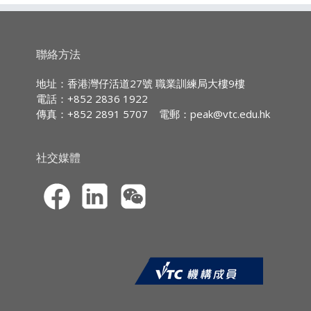
廣東話授課,部份輔以英文專業用語
課程大綱：
持續專業進修
(CPD)/
持續培訓
(CPT)
時數
聯絡方法
1. 從產品主導到客戶主導：轉變銷售策略思
IA CPD Hours:
3
維。
地址：香港灣仔活道27號 職業訓練局大樓9樓
電話：+852 2836 1922
MPFA Non-core CPD Hours:
3
2. 設計思維實踐（4D模型）：開發創新金融
傳真：+852 2891 5707
電郵：
peak@vtc.edu.hk
產品/服務。
SFC CPT Hours:
3
3. 生成式AI與數碼工具應用：快速構思銷售方
HKMA ECF CPD Hours 3
社交媒體
案並製作原型。
4. 互動工作坊：演練AI輔助的銷售演示技巧。
5. 數碼平台運用：實現無縫客戶開戶與互動流
程。
課程報名
·CPD網上虛擬課程的報名申請須透過職