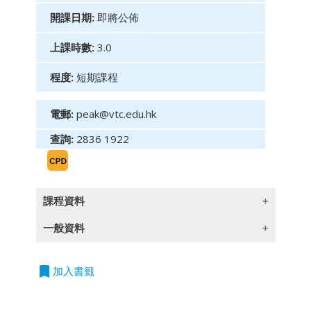
開課日期:
即將公佈
上課時數:
3.0
程度:
短期課程
電郵:
peak@vtc.edu.hk
查詢:
2836 1922
課程資料
一般資料
目標：
革新傳統金融銷售模式，結合設計思維、生成式
bookmark
授課語言
加入書籤
人工智能及數碼創新，打造以客戶為核心的解決
除一些指定以英語授課的課程外,所有課程均以
方案。