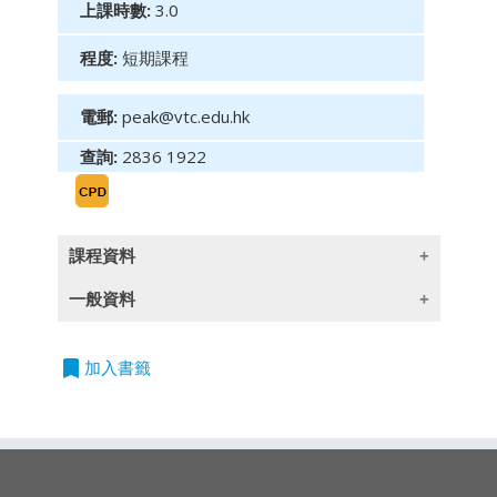
上課時數:
3.0
程度:
短期課程
電郵:
peak@vtc.edu.hk
查詢:
2836 1922
課程資料
一般資料
這個課程旨在為保險和金融行業的領導者提供必
要的知識和技能，以有效地將人工智能整合到他
bookmark
授課語言
加入書籤
們的業務策略中。課程重點在於最新趨勢、實際
應用和倫理考量，旨在推動創新並提高運營效
除一些指定以英語授課的課程外,所有課程均以
率。
廣東話授課,部份輔以英文專業用語
• 商業中的人工智能介紹
• 人工智能的新興趨勢