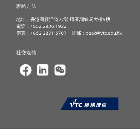
• 人工智能整合的領導策略
持續專業進修
(CPD)/
持續培訓
(CPT)
時數
聯絡方法
• 倫理考量與風險管理
IA CPD Hours:
3
• 人工智能的未來趨勢
地址：香港灣仔活道27號 職業訓練局大樓9樓
• 未來預測
電話：+852 2836 1922
MPFA Non-core CPD Hours:
3
傳真：+852 2891 5707
電郵：
peak@vtc.edu.hk
課程報名
SFC CPT Hours:
3
·CPD網上虛擬課程的報名申請須透過職
HKMA ECF CPD Hours 3
社交媒體
業訓練局持續專業進修網站
(
https://cpe.vtc.edu.hk
) 提交。申請人須
以信用卡（VISA／萬事達）於網上繳付學
費。本院只處理填寫完整報名資料及已繳
費的申請。
·申請人於報名時須上載*由香港特別行政
區（香港特區）入境事務處所簽發的香港
身份證 / 護照 / 旅行證件、或有效的來港
就讀之簽證 / 進入許可的副本作身份核對
之用。上載的副本只須顯示你的中英文全
名及相片，其他個人資料必須遮蓋。
*上載限制︰檔案大小須少於4MB，格式