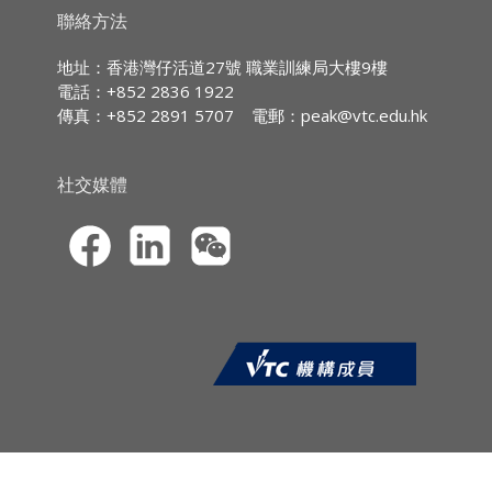
the context of the duty of utmost good faith.
持續專業進修
(CPD)/
持續培訓
(CPT)
時數
聯絡方法
IA CPD Hours:
3
Programme content
地址：香港灣仔活道27號 職業訓練局大樓9樓
Basic analysis of the following problem, and
電話：+852 2836 1922
MPFA Non-core CPD Hours:
3
respective insurance implications:
傳真：+852 2891 5707
電郵：
peak@vtc.edu.hk
- Heart and Respiratory system
- Liver, Pancreas, Gall, Digestive System,
Kidney, Bladder, Prostate, Reproductive
社交媒體
Organs
- Eyes, Ear, Brain
- Diabetes, Endocrine Disorders
- Muscles, Bone, Nerves
- Caner, Cyst, Skin, Lymph Gland
- Congenital Disorder, Allergies, Disorder of
Blood
- Alcoholism, Drug Abuse
- Venereal Disease
- Immune System
- Medical history, Weight, Habits
- Gynaecological Disease