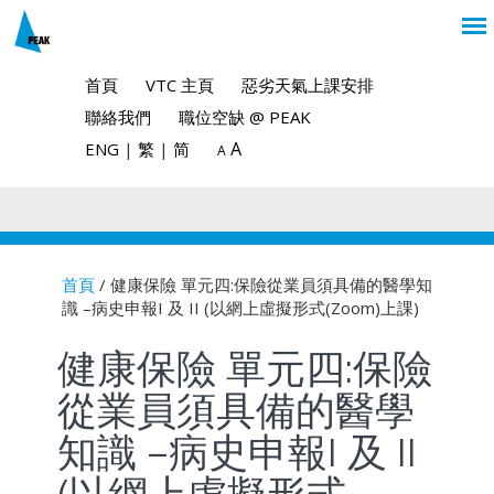
首頁
VTC 主頁
惡劣天氣上課安排
聯絡我們
職位空缺 @ PEAK
A
ENG
|
繁
|
简
A
首頁
/ 健康保險 單元四:保險從業員須具備的醫學知
識 –病史申報I 及 II (以網上虛擬形式(Zoom)上課)
You are here
健康保險 單元四:保險
從業員須具備的醫學
知識 –病史申報I 及 II