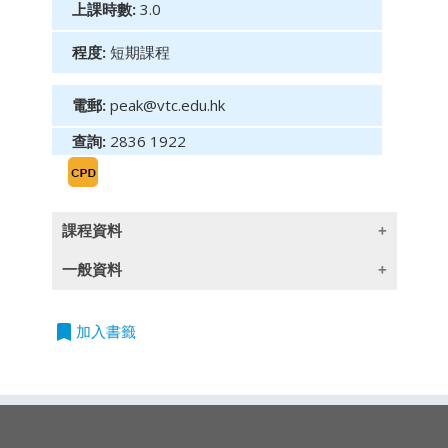
上課時數:
3.0
程度:
短期課程
電郵:
peak@vtc.edu.hk
查詢:
2836 1922
課程資料
一般資料
(此課程簡介只提供英文版)
Programme Objective
bookmark
授課語言
加入書籤
After the course, the participants should
除一些指定以英語授課的課程外,所有課程均以
know the items of a typical medical
廣東話授課,部份輔以英文專業用語
examination that a medical or life insurance
underwriter requires the applicant to
undergo, and their respective significance in