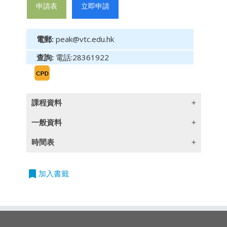
申請表
立即申請
電郵:
peak@vtc.edu.hk
查詢:
電話:28361922
課程資料
一般資料
Objectives: (此課程目標只提供英文版)
To enable employee benefits intermediaries
時間表
and human resources professionals to
授課語言
understand the basic practice of the Life
2026/10/03
日期：3.10.2026
立
Insurance component of a typical employee
時間：2:30pm-5:30pm
除一些指定以英語授課的課程外,所有課程均以
bookmark
加入書籤
即
benefits programme
時數：3小時
廣東話授課,部份輔以英文專業用語
申
地點：香港灣仔活道27號
請
Contents:(此課程內容只提供英文版)
職業訓練局大樓9字樓
Individual life insurance
持續專業進修
(CPD)/
持續培訓
(CPT)
時數
Group life insurance