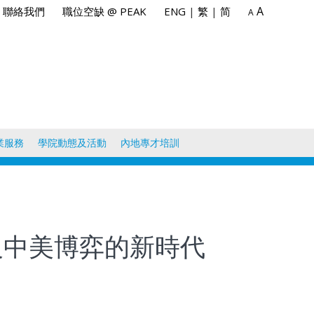
A
聯絡我們
職位空缺 @ PEAK
ENG
|
繁
|
简
A
業服務
學院動態及活動
內地專才培訓
策及中美博弈的新時代