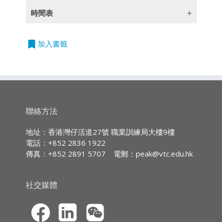
(此課程簡介只提供英文版)
時間表
區塊鏈、加密商務和虛擬貨幣的風險和機遇
授課語言
2026/09/10
日期：10.9.2026
單元二：虛擬貨幣與區塊鏈運營的財務成本與激
立
時間：7:00pm-10:00pm
除一些指定以英語授課的課程外,所有課程均以
bookmark
勵方式
加入書籤
即
時數：3小時
廣東話授課,部份輔以英文專業用語
Risk and Opportunities of Blockchain,
申
地點：香港灣仔活道27號
Cryptocommerce and Virtual Currencies
請
職業訓練局大樓9字樓
Module 2: Financial Cost and Incentive of
持續專業進修
(CPD)/
持續培訓
(CPT)
時數
Virtual
Currencies and Blockchain Operation
IA CPD Hours:
3
聯絡方法
This module discusses the different business
scenario with
MPFA Non-core CPD Hours:
3
地址：香港灣仔活道27號 職業訓練局大樓9樓
blockchain and introduces key concept of
電話：+852 2836 1922
SFC CPT Hours:
3
business blockchain
傳真：+852 2891 5707
電郵：
peak@vtc.edu.hk
such as distributed technologies and mining.
HKMA ECF CPD Hours 3
• Business Consensus of Blockchain
社交媒體
• Distributed Ledger Technologies (DLT)
• Blockchain operation with zero middleman
• Mining
• Hash difficulty and the cost of blockchain