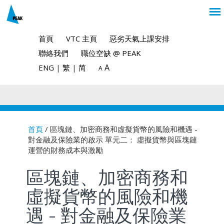
首頁
VTC 主頁
惡劣天氣上課安排
聯絡我們
職位空缺 @ PEAK
A
ENG
|
繁
|
简
A
首頁
/ 區塊鏈、加密商務和虛擬貨幣的風險和機遇 -
對金融及保險業的啟示 單元二： 虛擬貨幣與區塊鏈
You are here
運營的財務成本與激勵
區塊鏈、加密商務和
虛擬貨幣的風險和機
遇 - 對金融及保險業