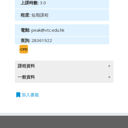
上課時數:
3.0
程度:
短期課程
電郵:
peak@vtc.edu.hk
查詢:
28361922
課程資料
一般資料
課程
目
標:
本課程旨在重温保險業監管局及其他監管機構，
bookmark
授課語言
加入書籤
對保險代理人的行為操守及商業道德的要求，藉
除一些指定以英語授課的課程外,所有課程均以
此希望加強保險代理人的素質。課程內容如下：
廣東話授課,部份輔以英文專業用語
課程內容:
單元二：道德操守(
保險代理人)