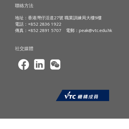
持續專業進修
(CPD)/
持續培訓
(CPT)
時數
聯絡方法
香港人壽保險從業員專業守則
IA CPD Hours (Ethics or Regulations)
保險代理人的優質銷售指引
地址：香港灣仔活道27號 職業訓練局大樓9樓
3
商業關係的道德標準
電話：+852 2836 1922
防止利益衝突
傳真：+852 2891 5707
電郵：
peak@vtc.edu.hk
MPFA Non-core CPD Hours:
妥善處理客戶個人資料：給保險業界的指
3
引
道德與法律
社交媒體
SFC CPT Hours:
專業道德及防範貪污行為
3
核實保險索償
保險投訴個案的處理
HKMA ECF CPD
Hours 3
課程報名
·CPD網上虛擬課程的報名申請須透過職
業訓練局持續專業進修網站
(
https://cpe.vtc.edu.hk
) 提交。申請人須
以信用卡（VISA／萬事達）於網上繳付學
費。本院只處理填寫完整報名資料及已繳
費的申請。
·申請人於報名時須上載*由香港特別行政