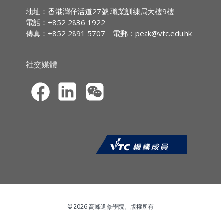
傭權利
IA CPD Hours:
2 (
Ethics or
地址：香港灣仔活道27號 職業訓練局大樓9樓
7. 評定受禮和款待
Regulations)
電話：+852 2836 1922
傳真：+852 2891 5707
電郵：
peak@vtc.edu.hk
MPFA Non-core CPD Hours:
2
課程報名
SFC CPT Hours:
2
·CPD網上虛擬課程的報名申請須透過職
社交媒體
HKMA ECF CPD Hours 2
業訓練局持續專業進修網站
(
https://cpe.vtc.edu.hk
) 提交。申請人須
以信用卡（VISA／萬事達）於網上繳付學
費。本院只處理填寫完整報名資料及已繳
費的申請。
·申請人於報名時須上載*由香港特別行政
區（香港特區）入境事務處所簽發的香港
身份證 / 護照 / 旅行證件、或有效的來港
就讀之簽證 / 進入許可的副本作身份核對
之用。上載的副本只須顯示你的中英文全
名及相片，其他個人資料必須遮蓋。
*上載限制︰檔案大小須少於4MB，格式
© 2026 高峰進修學院。版權所有
必須為 jpg, jpeg, pdf或 png