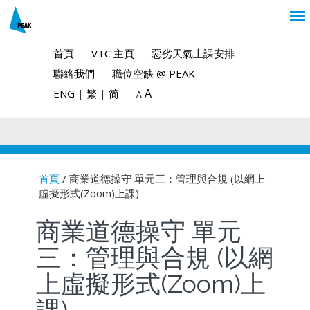
首頁
VTC 主頁
惡劣天氣上課安排
聯絡我們
職位空缺 @ PEAK
A
ENG
|
繁
|
简
A
首頁
/ 商業道德操守 單元三：管理與合規 (以網上
虛擬形式(Zoom)上課)
You are here
商業道德操守 單元
三：管理與合規 (以網
上虛擬形式(Zoom)上