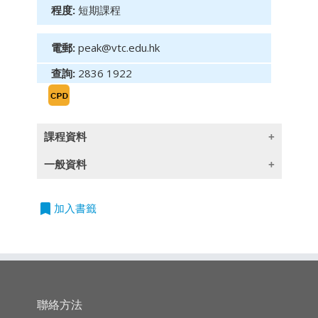
程度:
短期課程
電郵:
peak@vtc.edu.hk
查詢:
2836 1922
課程資料
一般資料
商業道德 單元3：管理與合規
1. 公司核心價值﹑使命﹑策略﹑倫理守則和風
bookmark
授課語言
加入書籤
險管理
除一些指定以英語授課的課程外,所有課程均以
2. 公司治理，公司社會責任 (CSR)
廣東話授課,部份輔以英文專業用語
3. 轉變的商業倫理需要和期望：香港反貪腐法
例，以及美國海外貪腐運作法例
4. 倫理管理員工和建立合適倫理文化
5. 洗錢和全球恐怖主義
持續專業進修
(CPD)/
持續培訓
(CPT)
時數
聯絡方法
6. 僱員關係的倫理問題：歧視﹑僱員私隱﹑僱