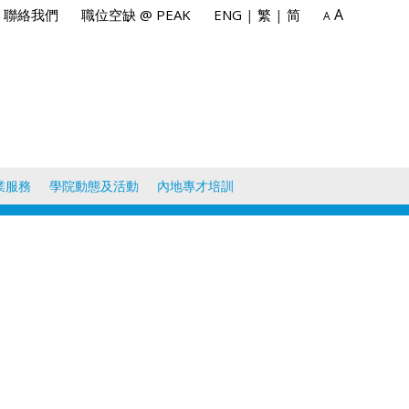
A
聯絡我們
職位空缺 @ PEAK
ENG
|
繁
|
简
A
業服務
學院動態及活動
內地專才培訓