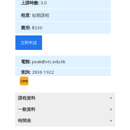
上課時數:
3.0
程度:
短期課程
費用:
$330
立即申請
電郵:
peak@vtc.edu.hk
查詢:
2836 1922
課程資料
一般資料
目標
時間表
本單元旨在讓保險及金融專業人士掌握必要技
授課語言