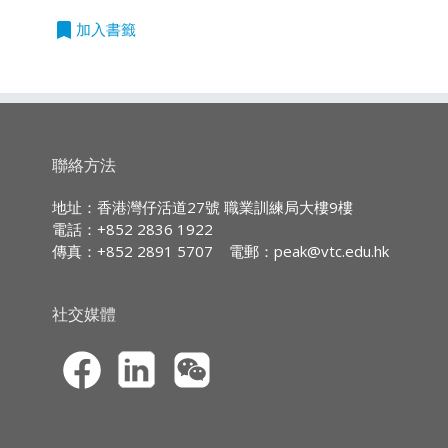
2026/09/17
日期：17.09.2026
巧，以進行具說服力且高效的商業演講。完成
立
時間：2:30pm - 5:30pm
除一些指定以英語授課的課程外,所有課程均以
bookmark
加入書籤
後，學員將能自信地以清晰、吸引且具影響力的
即
時數：3小時
廣東話授課,部份輔以英文專業用語
方式呈現複雜資訊，從而提升專業信譽及影響聽
申
以網上虛擬形式(Zoom)上
請
眾的能力。
課
課程大綱
持續專業進修
(CPD)/
持續培訓
(CPT)
時數
1. 為什麼演講技巧很重要
IA CPD Hours:
3
聯絡方法
2. 吸引觀眾的演講風格
3. 提升可信度和自信心的演講技巧
MPFA Non-core CPD Hours:
3
地址：香港灣仔活道27號 職業訓練局大樓9樓
4. 設計具有影響力和目的的視覺輔助工具
電話：+852 2836 1922
SFC CPT Hours:
3
5. 增加觀眾參與度的工具和技巧
傳真：+852 2891 5707
電郵：
peak@vtc.edu.hk
6. 巧妙地處理挑戰性問題和批評
HKMA ECF CPD Hours 3
社交媒體
課程報名
·CPD網上虛擬課程的報名申請須透過職
業訓練局持續專業進修網站
(
https://cpe.vtc.edu.hk
) 提交。申請人須
以信用卡（VISA／萬事達）於網上繳付學