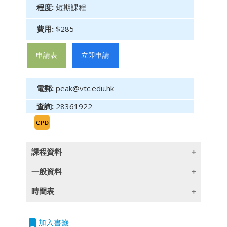
程度:
短期課程
費用:
$285
申請表
立即申請
電郵:
peak@vtc.edu.hk
查詢:
28361922
課程資料
一般資料
Lesson Plan
時間表
「可扣稅自願性供款」的背景及概要
授課語言
2026/08/24
日期：24.8.2026
「可扣稅自願性供款」的推行細節
立
時間：2:30pm-4:30pm
除一些指定以英語授課的課程外,所有課程均以
bookmark
加入書籤
相關中介人課操守事宜
即