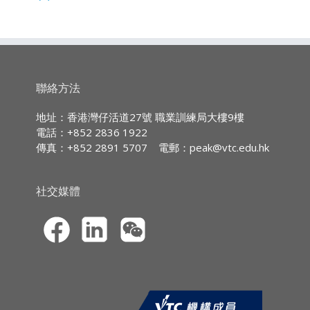
時數：2小時
廣東話授課,部份輔以英文專業用語
其他操守/合規事宜
申
地點：香港灣仔活道27號
重溫及答問時間
請
職業訓練局大樓9字樓
持續專業進修
(CPD)/
持續培訓
(CPT)
時數
IA CPD Hours: 2
聯絡方法
MPFA Core CPD Hours: 2
地址：香港灣仔活道27號 職業訓練局大樓9樓
電話：+852 2836 1922
SFC CPT Hours: 2
傳真：+852 2891 5707
電郵：
peak@vtc.edu.hk
HKMA ECF CPD Hours 2
社交媒體