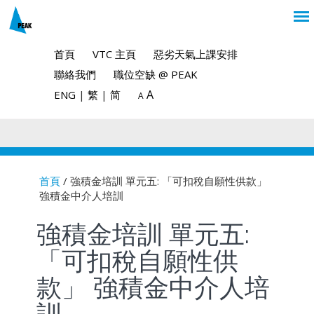
首頁
VTC 主頁
惡劣天氣上課安排
聯絡我們
職位空缺 @ PEAK
A
ENG
|
繁
|
简
A
首頁
/ 強積金培訓 單元五: 「可扣稅自願性供款」
強積金中介人培訓
You are here
強積金培訓 單元五:
「可扣稅自願性供
款」 強積金中介人培