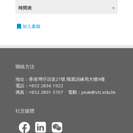
本課程向保險和金融從業人員介紹香港的監管新
時間表
知，由保險業監管局和證券及期貨事務監察委員
授課語言
會管理，包括持牌保險中介人的指引、對中介人
2026/08/24
日期：24.08.2026
的監管以及打擊洗錢及恐怖分子資金籌集的指引
立
時間：2:30pm - 5:30pm
除一些指定以英語授課的課程外,所有課程均以
bookmark
加入書籤
即
(適用於持牌公司)。本課程的學員除了認識防貪
時數：3小時
廣東話授課,部份輔以英文專業用語
申
指南（案例研究）外，他們還會學習制裁制度和
以網上虛擬形式(Zoom)上
請
監管對保險和金融從業員開展業務的影響。
課
持續專業進修
(CPD)/
持續培訓
(CPT)
時數
1. 保險業監管局（保監局）：立法和監管框架
IA CPD Hours:
3 (
Ethics or
聯絡方法
Regulations)
2. 保監局: 持牌保險中介人的指引
地址：香港灣仔活道27號 職業訓練局大樓9樓
MPFA Non-core CPD Hours:
3
電話：+852 2836 1922
3. 證券及期貨事務監察委員會（證監會）：對
傳真：+852 2891 5707
電郵：
peak@vtc.edu.hk
中介人的監管
SFC CPT Hours:
3
4. 證監會: 打擊洗錢及恐怖分子資金籌集的指引
HKMA ECF CPD Hours 3
(適用於持牌公司)
社交媒體
5. 保險公司防貪指南（案例研究）
6. 制裁制度和對企業的監管影響