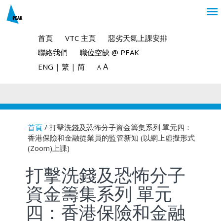
首頁
VTC 主頁
惡劣天氣上課安排
聯絡我們
職位空缺 @ PEAK
A
ENG
|
繁
|
简
A
首頁
/ 打擊洗錢及恐怖分子資金籌集系列 單元四：
香港保險和金融從業員的監管新知 (以網上虛擬形式
You are here
(Zoom)上課)
打擊洗錢及恐怖分子
資金籌集系列 單元
四：香港保險和金融