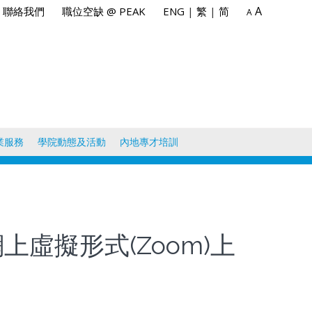
A
聯絡我們
職位空缺 @ PEAK
ENG
|
繁
|
简
A
業服務
學院動態及活動
內地專才培訓
上虛擬形式(Zoom)上