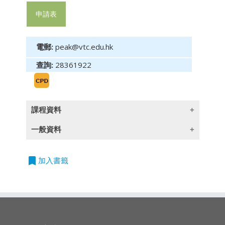
申請表
電郵:
peak@vtc.edu.hk
查詢:
28361922
課程資料
一般資料
課程目標
此課程的目的提升物業管理提升物業管理主任的
bookmark
授課語言
加入書籤
溝通及激勵員工技巧，從而提升士氣及更有效帶
除一些指定以英語授課的課程外,所有課程均以
領團隊工作。
廣東話授課,部份輔以英文專業用語
物業管理主任培訓系列
-
提升溝通及激勵員工技