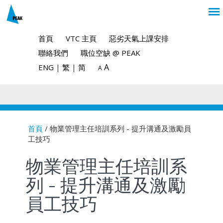
首頁
VTC 主頁
惡劣天氣上課安排
聯絡我們
職位空缺 @ PEAK
A
ENG
|
繁
|
简
A
首頁
/ 物業管理主任培訓系列 - 提升溝通及激勵員
工技巧
You are here
物業管理主任培訓系
列 - 提升溝通及激勵
員工技巧