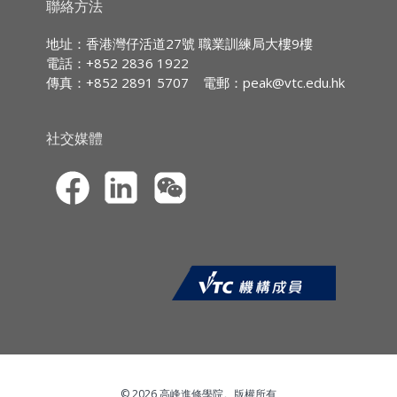
持續專業進修(CPD)/
持續培訓(CPT)
時數
聯絡方法
巧
PMSA CPD Hours: 4 Non-core
地址：香港灣仔活道27號 職業訓練局大樓9樓
電話：+852 2836 1922
認識溝通誤區及成功密碼，掌握有影響力
傳真：+852 2891 5707
電郵：
peak@vtc.edu.hk
的溝通方法
學習人際溝通分析模型 (TA Model) ，對
各類同事及客人進行高效應對
社交媒體
了解不同需求層次及激勵因子，提升同事
間彼此士氣及團隊精神
本課程僅提供電子版本教材，學生
請於上
課當天掃瞄二維碼
， 自行下載保存。
© 2026 高峰進修學院。版權所有