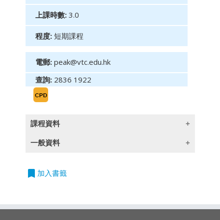
上課時數:
3.0
程度:
短期課程
電郵:
peak@vtc.edu.hk
查詢:
2836 1922
課程資料
一般資料
(此課程簡介只提供英文版)
This course provides attendees with a
bookmark
授課語言
加入書籤
comprehensive understanding of ethical
除一些指定以英語授課的課程外,所有課程均以
principles, strategies for identifying and
廣東話授課,部份輔以英文專業用語
preventing fraud risks, and techniques for
fostering integrity within organizations.