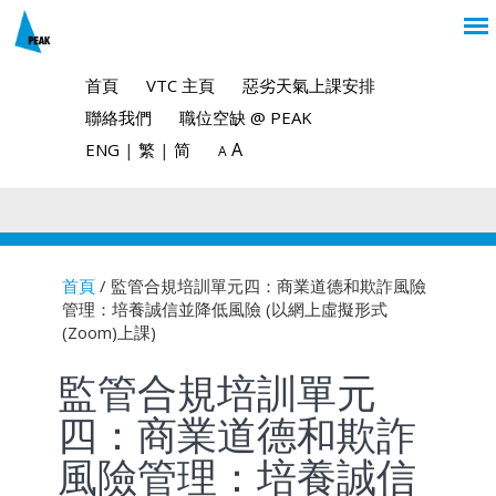
首頁
VTC 主頁
惡劣天氣上課安排
聯絡我們
職位空缺 @ PEAK
A
ENG
|
繁
|
简
A
首頁
/ 監管合規培訓單元四：商業道德和欺詐風險
管理：培養誠信並降低風險 (以網上虛擬形式
You are here
(Zoom)上課)
監管合規培訓單元
四：商業道德和欺詐
風險管理：培養誠信