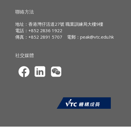
Participants develop the knowledge and skills
to handle complex ethical dilemmas and
持續專業進修
(CPD)/
持續培訓
(CPT)
時數
聯絡方法
effectively mitigate fraud risks.
IA CPD Hours:
3 (
Ethics or
地址：香港灣仔活道27號 職業訓練局大樓9樓
1. Introduction to Business Ethics and Fraud
Regulations)
電話：+852 2836 1922
Risk Management
傳真：+852 2891 5707
電郵：
peak@vtc.edu.hk
MPFA Non-core CPD Hours:
3
2. Ethical Theories and Principles
SFC CPT Hours:
3
3. Ethical Leadership and Organizational
社交媒體
HKMA ECF CPD Hours 3
Culture
4. Fraud Risk Assessment and Detection
5. Fraud Prevention and Internal Controls
6. Managing Ethical Dilemmas and
Whistleblowing
7. Best Practices for Managing Fraud
8. Ethical Communication and Training