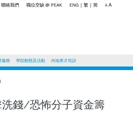
A
聯絡我們
職位空缺 @ PEAK
ENG
|
繁
|
简
A
業服務
學院動態及活動
內地專才培訓
)
擊洗錢/恐怖分子資金籌