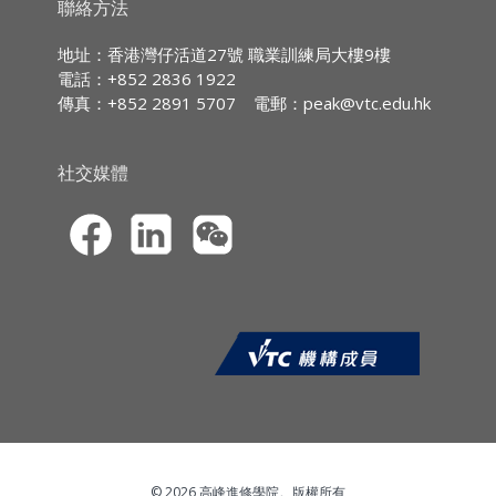
持續專業進修
(CPD)/
持續培訓
(CPT)
時數
聯絡方法
IA CPD Hours:
3
地址：香港灣仔活道27號 職業訓練局大樓9樓
Contents:
電話：+852 2836 1922
MPFA Non-core CPD Hours:
3
傳真：+852 2891 5707
電郵：
peak@vtc.edu.hk
1. Trust Law
SFC CPT Hours:
3
2. Major Statutory Provisions in
HKMA ECF CPD Hours 3
社交媒體
Trustee Ordinance; and
Perpetuities and Accumulations
Ordinance
3. Relationship between Trust,
Insurance and Will
4. Trust Administration
5. Trustee’s Duties and Powers
6. Trust Deed
7. Letter of Wishes
© 2026 高峰進修學院。版權所有