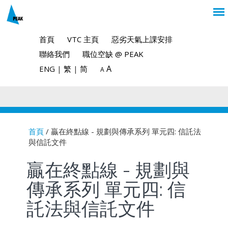
首頁
VTC 主頁
惡劣天氣上課安排
聯絡我們
職位空缺 @ PEAK
A
ENG
|
繁
|
简
A
首頁
/ 贏在終點線 - 規劃與傳承系列 單元四: 信託法
與信託文件
You are here
贏在終點線 - 規劃與
傳承系列 單元四: 信
託法與信託文件