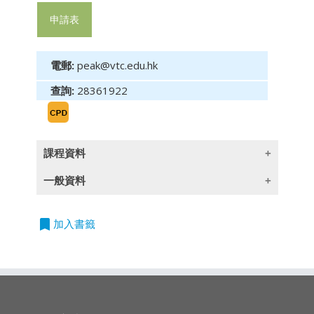
申請表
電郵:
peak@vtc.edu.hk
查詢:
28361922
課程資料
一般資料
(此課程簡介只提供英文版)
Objective
bookmark
授課語言
加入書籤
To introduce the trust law, explain the trust
除一些指定以英語授課的課程外,所有課程均以
documentation and understand the
廣東話授課,部份輔以英文專業用語
relationship between the family trust and
insurance; as well as the role of insurance and
wealth professionals in family trusts