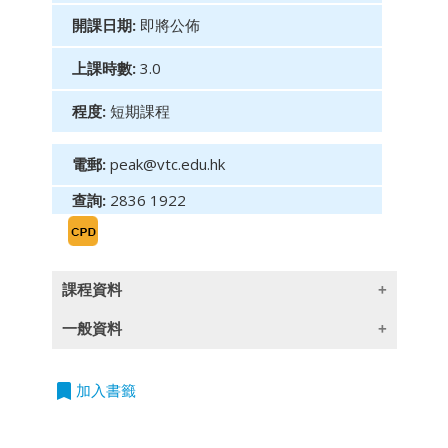
開課日期:
即將公佈
上課時數:
3.0
程度:
短期課程
電郵:
peak@vtc.edu.hk
查詢:
2836 1922
課程資料
一般資料
課程內容
基本概念
bookmark
授課語言
加入書籤
支持、阻力、趨勢
除一些指定以英語授課的課程外,所有課程均以
形態分析工具：趨勢線