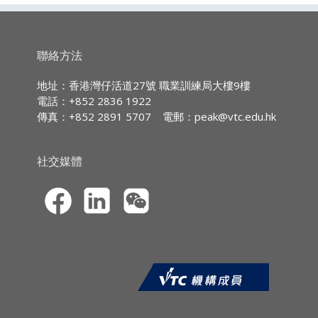
廣東話授課,部份輔以英文專業用語
支持線與阻力線
通道
通道交易須知
持續專業進修
(CPD)/
持續培訓
(CPT)
時數
聯絡方法
時數: 3小時
IA CPD Hours:
3
地址：香港灣仔活道27號 職業訓練局大樓9樓
電話：+852 2836 1922
MPFA Non-core CPD Hours:
3
課程報名
傳真：+852 2891 5707
電郵：
peak@vtc.edu.hk
SFC CPT Hours:
3
CPD網上虛擬課程只能透過職業訓練局的
持續專業進修網站
HKMA ECF CPD Hours 3
社交媒體
(
https://cpe.vtc.edu.hk/en
)作網上報名，
申請人可以信用卡（VISA／萬事達）於網
上報名系統繳付學費。學院只處理填寫完
整報名資料及已繳費的申請。
申請人於報名時必須上載由香港特別行政
區（香港特區）入境事務處所簽發的香港
身份證 / 護照 / 旅行證件、或有效的來港
就讀之簽證 / 進入許可。只需顯示中英文
全名及相片，務必遮蔽其他個人資料*。