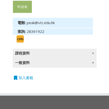
申請表
電郵:
peak@vtc.edu.hk
查詢:
28361922
課程資料
一般資料
課程內容
轉勢形態
bookmark
授課語言
加入書籤
頭肩勢（頭肩頂及頭肩底）
除一些指定以英語授課的課程外,所有課程均以
雙頂和雙底
廣東話授課,部份輔以英文專業用語
三頂和三底
Ｖ頂和Ｖ底
圓頂和圓底
鑽石形 / 菱形