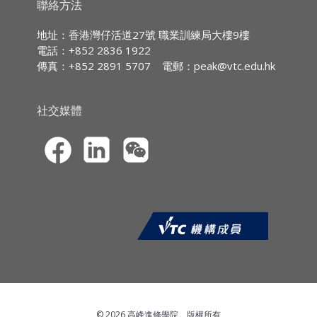
持續專業進修
(CPD)/
持續培訓
(CPT)
時數
聯絡方法
杯柄
IA CPD Hours:
3
地址：香港灣仔活道27號 職業訓練局大樓9樓
時數: 3小時
電話：+852 2836 1922
MPFA Non-core CPD Hours:
3
傳真：+852 2891 5707
電郵：
peak@vtc.edu.hk
SFC CPT Hours:
3
HKMA ECF CPD Hours 3
社交媒體
© 2026 高峰進修學院。版權所有