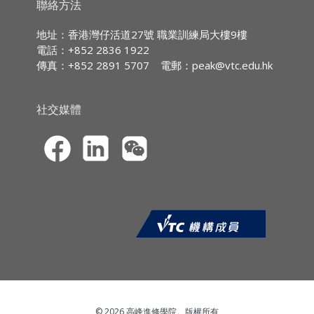
聯絡方法
IV. 次級趨勢
持續專業進修
(CPD)
/
持續培訓
(CPT)
時數
地址：香港灣仔活道27號 職業訓練局大樓9樓
III. 主要趨勢 V. 小型趨勢
電話：+852 2836 1922
IA CPD Hours
:
3
傳真：+852 2891 5707
電郵：
peak@vtc.edu.hk
MPFA Non-core
CPD
3
社交媒體
Hours
:
SFC CPT
3
Hours
:
HKMA ECF CPD
3
Hours:
© 2026 高峰進修學院。版權所有