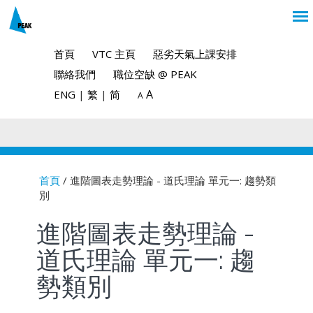
首頁
VTC 主頁
惡劣天氣上課安排
聯絡我們
職位空缺 @ PEAK
A
ENG
|
繁
|
简
A
首頁
/ 進階圖表走勢理論 - 道氏理論 單元一: 趨勢類
別
You are here
進階圖表走勢理論 -
道氏理論 單元一: 趨
勢類別