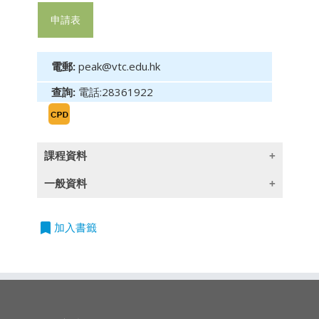
申請表
電郵:
peak@vtc.edu.hk
查詢:
電話:28361922
課程資料
一般資料
背景
道氏理論的三個假設
bookmark
加入書籤
授課語言
道氏理論的13個基本論點
I. 市場指數會反映所有資訊
除一些指定以英語授課的課程外,所有課程均以廣東話授
II. 三種趨勢同時存在