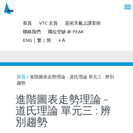
首頁
VTC 主頁
惡劣天氣上課安排
聯絡我們
職位空缺 @ PEAK
A
ENG
|
繁
|
简
A
首頁
/ 進階圖表走勢理論 - 道氏理論 單元三 : 辨別
趨勢
You are here
進階圖表走勢理論 -
道氏理論 單元三 : 辨
別趨勢