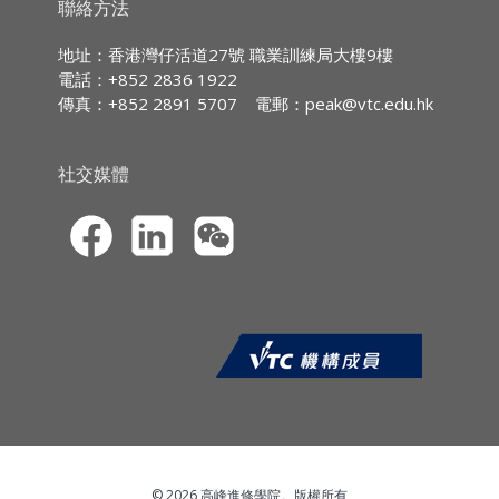
聯絡方法
- 道氏理論的缺失
持續專業進修
(CPD)
/
持續培訓
(CPT)
時數
地址：香港灣仔活道27號 職業訓練局大樓9樓
電話：+852 2836 1922
IA CPD Hours
:
3
傳真：+852 2891 5707
電郵：
peak@vtc.edu.hk
MPFA Non-core
CPD
3
社交媒體
Hours
:
SFC CPT
3
Hours
:
HKMA ECF CPD Hours
3
© 2026 高峰進修學院。版權所有