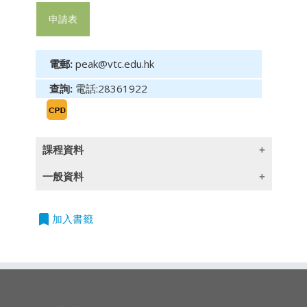
申請表
電郵:
peak@vtc.edu.hk
查詢:
電話:28361922
課程資料
一般資料
課程內容 :
- 兩個指數必須彼此確認
bookmark
加入書籤
授課語言
- 交易者無法預知趨勢的終點
- 狹幅盤整可以取代次級修正
- 成交量與趨勢配合
除一些指定以英語授課的課程外,所有課程均以廣東話授
- 反轉訊號被確認之前，應該假定既有趨勢將繼
續發展
- 只採用收盤價