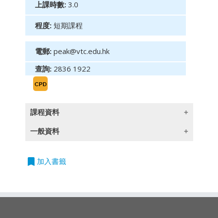
上課時數:
3.0
程度:
短期課程
電郵:
peak@vtc.edu.hk
查詢:
2836 1922
課程資料
一般資料
遺產規劃 單元三：遺囑和遺囑認證 － 法律框架
與實際應用
bookmark
授課語言
加入書籤
Estate Planning Module 3: Wills and Probate –
除一些指定以英語授課的課程外,所有課程均以
Legal Framework and Practical Applications
廣東話授課,部份輔以英文專業用語
遺囑和遺囑認證是涉及財產分配和資產傳承的重
要法律工具。遺囑是一份文件，記錄了個人對財