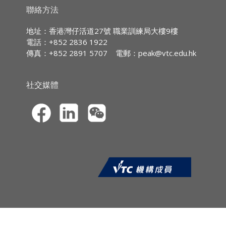
產分配的意願，並在其去世後生效。遺囑認證則
持續專業進修
(CPD)/
持續培訓
(CPT)
時數
聯絡方法
是確定遺囑的有效性和合法性的過程。遺囑和遺
囑認證在個人資產規劃和遺產管理中扮演著至關
IA CPD Hours:
3
地址：香港灣仔活道27號 職業訓練局大樓9樓
重要的角色。
電話：+852 2836 1922
MPFA Non-core CPD Hours:
3
傳真：+852 2891 5707
電郵：
peak@vtc.edu.hk
1. 遺囑及遺囑認證簡介
SFC CPT Hours:
3
2. 有效遺囑的基本要素
HKMA ECF CPD Hours 3
社交媒體
3. 遺囑和遺囑處置的類型
4. 無遺囑及無遺囑繼承
5. 執行人和管理人
6. 遺囑認證程序和遺產管理
7. 遺囑爭議及爭議解決
8. 國際遺產規劃與跨國考量