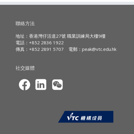
廣東話授課,部份輔以英文專業用語
Registered with the Securities and Futures
Commission
持續專業進修
(CPD)/
持續培訓
(CPT)
時數
聯絡方法
• General principles
IA CPD Hours:
3
(Ethic or
• Honesty and fairness
地址：香港灣仔活道27號 職業訓練局大樓9樓
Regulations)
電話：+852 2836 1922
• Diligence
傳真：+852 2891 5707
電郵：
peak@vtc.edu.hk
MPFA Non-core CPD Hours:
3
• Capabilities
SFC CPT Hours:
3
• Information about clients
社交媒體
HKMA ECF CPD Hours 3
• Information for clients
• Conflicts of interest
• Client’s assets
• Compliance
• Responsibility of senior management