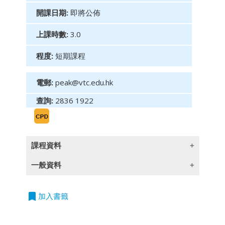
開課日期:
即將公佈
上課時數:
3.0
程度:
短期課程
電郵:
peak@vtc.edu.hk
查詢:
2836 1922
課程資料
一般資料
(此課程目標只提供英文版)
Programme Contents
bookmark
授課語言
加入書籤
• Securities and Futures Commission - Code
除一些指定以英語授課的課程外,所有課程均以
of Conduct for Persons Licensed by or