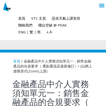
首頁
VTC 主頁
惡劣天氣上課安排
聯絡我們
職位空缺 @ PEAK
A
ENG
|
繁
|
简
A
首頁
/ 金融產品中介人實務須知單元一：銷售金融
產品的合規要求（ 重點重温及最新修訂）I (以網上
You are here
虛擬形式(Zoom)上課)
金融產品中介人實務
須知單元一：銷售金
融產品的合規要求（