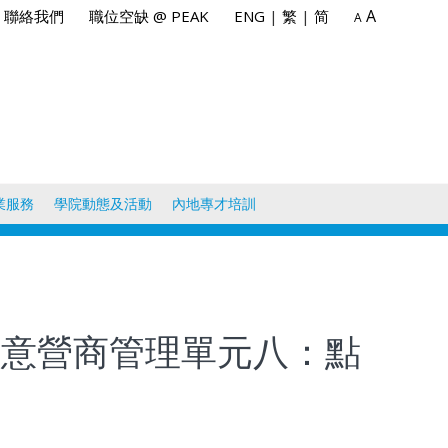
A
聯絡我們
職位空缺 @ PEAK
ENG
|
繁
|
简
A
業服務
學院動態及活動
內地專才培訓
h)與創意營商管理單元八：點