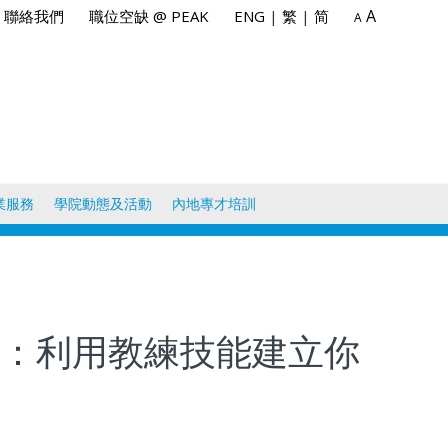
A
聯絡我們
職位空缺 @ PEAK
ENG
|
繁
|
简
A
業服務
學院動態及活動
內地專才培訓
三：利用教練技能建立你