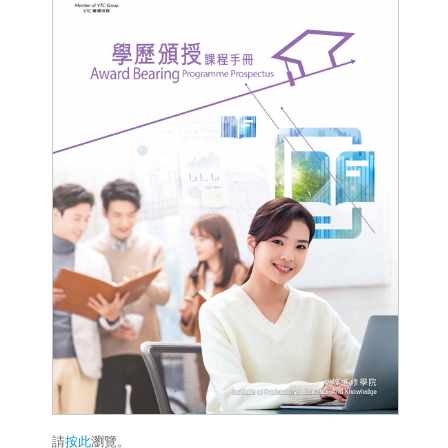
請
按此
瀏覽。