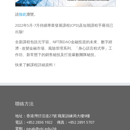
請
按此
瀏覽。
2022年5月-7月持續專業發展課程(CPD)及短期課程手冊現已
出版!
全新課程包括元宇宙、NFT與DAO金融投資的未來、數字經
濟 - 改變金融市場、風險管理系列、「身心語言程式學」工
作坊、新常態下的銷售秘技及打造爆數團隊秘技。
快來了解課程詳細資料！
聯絡方法
地址：香港灣仔活道27號 職業訓練局大樓9樓
電話：+852 2836 1922
傳真：+852 2891 5707
電郵：
peak@vtc.edu.hk