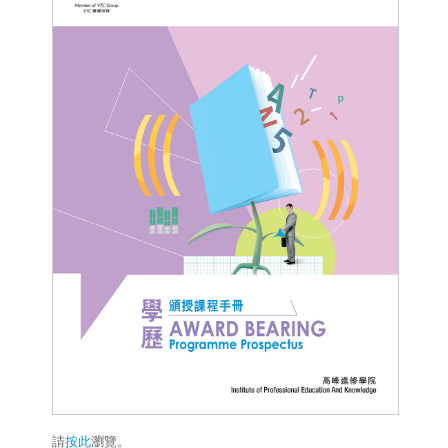
請
按此
瀏覽。