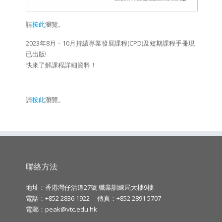
請
按此
瀏覽。
2023年8月 – 10月持續專業發展課程(CPD)及短期課程手冊現
已出版!
快來了解課程詳細資料！
請
按此
瀏覽
。
聯絡方法
地址：香港灣仔活道27號 職業訓練局大樓9樓
電話：+852 2836 1922
傳真：+852 2891 5707
電郵：
peak@vtc.edu.hk