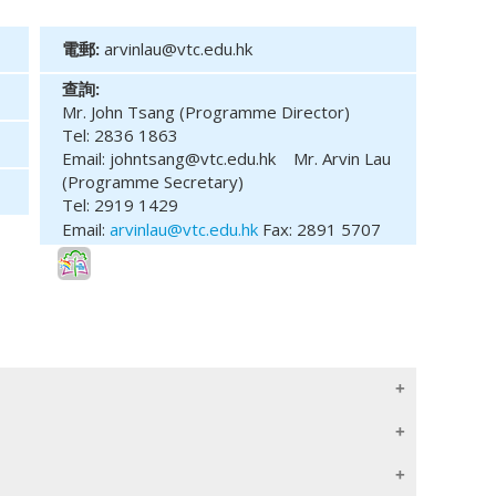
電郵:
arvinlau@vtc.edu.hk
查詢:
Mr. John Tsang (Programme Director)
Tel: 2836 1863
Email: johntsang@vtc.edu.hk
Mr. Arvin Lau
(Programme Secretary)
Tel: 2919 1429
Email:
arvinlau@vtc.edu.hk
Fax: 2891 5707