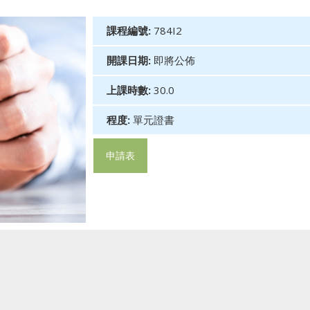
課程編號:
784I2
開課日期:
即將公佈
上課時數:
30.0
程度:
單元證書
申請表