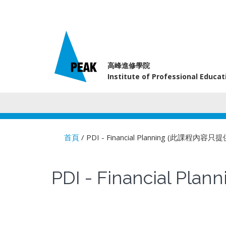
高峰進修學院
Institute of Professional Educa
首頁
/ PDI - Financial Planning (此課程內
You are here
PDI - Financial