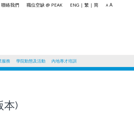
A
聯絡我們
職位空缺 @ PEAK
ENG
|
繁
|
简
A
業服務
學院動態及活動
內地專才培訓
版本)