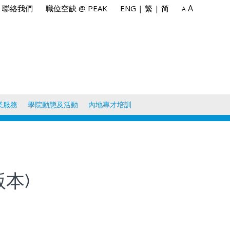
A
聯絡我們
職位空缺 @ PEAK
ENG
|
繁
|
简
A
業服務
學院動態及活動
內地專才培訓
版本)