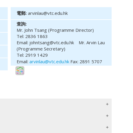
電郵:
arvinlau@vtc.edu.hk
查詢:
Mr. John Tsang (Programme Director)
Tel: 2836 1863
Email: johntsang@vtc.edu.hk
Mr. Arvin Lau
(Programme Secretary)
Tel: 2919 1429
Email:
arvinlau@vtc.edu.hk
Fax: 2891 5707