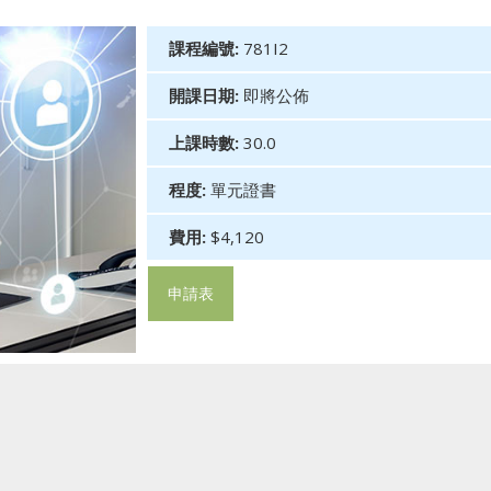
課程編號:
781I2
開課日期:
即將公佈
上課時數:
30.0
程度:
單元證書
費用:
$4,120
申請表