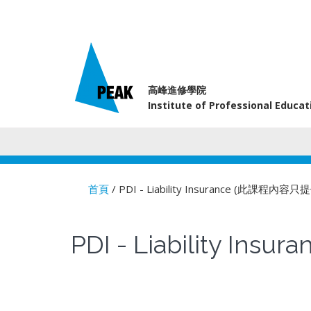
高峰進修學院
Institute of Professional Educa
首頁
/ PDI - Liability Insurance (此課程內
You are here
PDI - Liability 