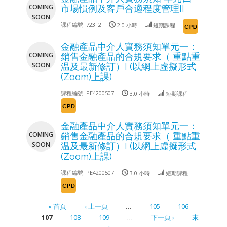
COMING
市場慣例及客戶合適程度管理II
SOON
課程編號:
723F2
2.0 小時
短期課程
金融產品中介人實務須知單元一：
COMING
銷售金融產品的合規要求（ 重點重
SOON
温及最新修訂）I (以網上虛擬形式
(Zoom)上課)
課程編號:
PE4200507
3.0 小時
短期課程
金融產品中介人實務須知單元一：
COMING
銷售金融產品的合規要求（ 重點重
SOON
温及最新修訂）I (以網上虛擬形式
(Zoom)上課)
課程編號:
PE4200507
3.0 小時
短期課程
« 首頁
‹ 上一頁
…
105
106
107
108
109
…
下一頁 ›
末
Pages