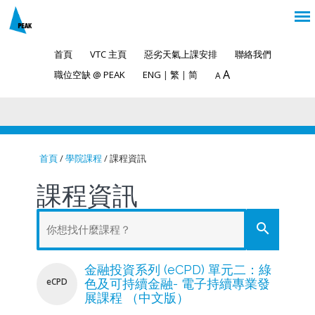
首頁
VTC 主頁
惡劣天氣上課安排
聯絡我們
A
職位空缺 @ PEAK
ENG
|
繁
|
简
A
首頁
/
學院課程
/ 課程資訊
You are here
課程資訊
search
金融投資系列 (eCPD) 單元二：綠
eCPD
色及可持續金融- 電子持續專業發
展課程 （中文版）