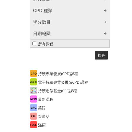
營銷及業務發展
CPD 種類
個人提升
保監局學分
學分數目
產品知識
證監會學分
監管和法律
1
2
3
4
日期範圍
積金局核心學分
5
6
7
10
由
積金局非核心學分
所有課程
地產代理監管局
至
銀行專業資歷架構
電子持續專業發展課程
持續專業發展(CPD)課程
電子持續專業發展(eCPD)課程
持續進修基金(CEF)課程
最新課程
英語
普通話
滿額