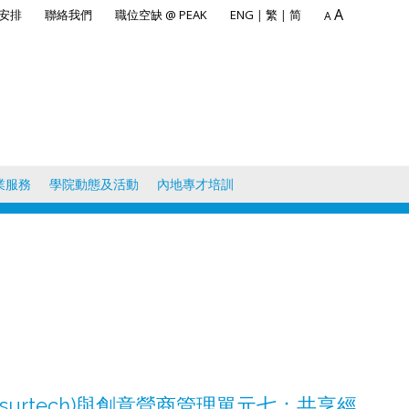
A
安排
聯絡我們
職位空缺 @ PEAK
ENG
|
繁
|
简
A
業服務
學院動態及活動
內地專才培訓
Insurtech)與創意營商管理單元七：共享經