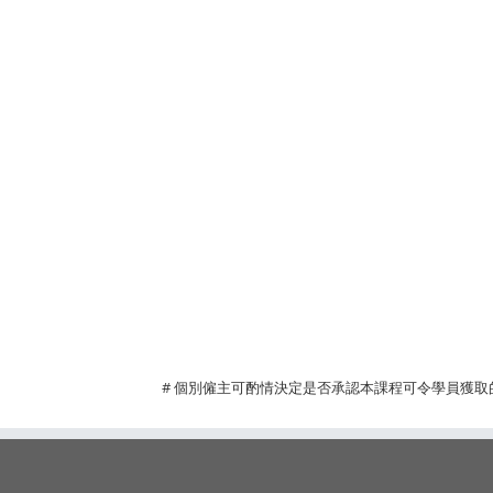
Pa
# 個別僱主可酌情決定是否承認本課程可令學員獲