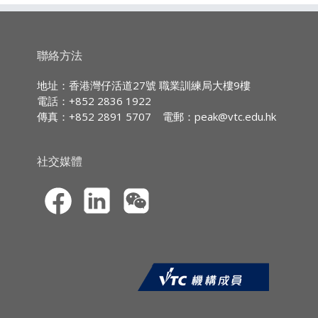
廣東話授課,部份輔以英文專業用語
引及開發可信賴、以人為本人工智能系統的最佳
實踐方案，讓金融專業人士在數位經濟發展中，
能平衡創新需求與道德治理的要求。
持續專業進修
(CPD)/
持續培訓
(CPT)
時數
聯絡方法
主題：
IA CPD Hours:
3
人工智能的影響
地址：香港灣仔活道27號 職業訓練局大樓9樓
負責任人工智能的核心原則
電話：+852 2836 1922
MPFA Non-core CPD Hours:
3
以人為本的人工智能系統
傳真：+852 2891 5707
電郵：
peak@vtc.edu.hk
人工智能系統的透明度、可解釋性與問責性
SFC CPT Hours:
3
安全、可靠且具韌性的人工智能系統
強化隱私保護的人工智能系統與數據保障
HKMA ECF CPD Hours 3
社交媒體
全球道德準則
課程報名
·CPD網上虛擬課程的報名申請須透過職
業訓練局持續專業進修網站
(
https://cpe.vtc.edu.hk
) 提交。申請人須
以信用卡（VISA／萬事達）於網上繳付學
費。本院只處理填寫完整報名資料及已繳