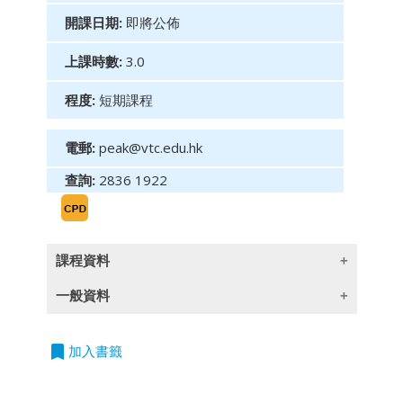
開課日期:
即將公佈
上課時數:
3.0
程度:
短期課程
電郵:
peak@vtc.edu.hk
查詢:
2836 1922
課程資料
一般資料
探討人工智能對金融業的變革性影響，分析其對
就業市場、機構運作、金融體系及社會層面的衝
擊，同時揭示當中的創新機遇。學員將評估道德
bookmark
授課語言
加入書籤
挑戰（包括偏見、透明度及問責性等問題），並
探索負責任的人工智能框架，以確保金融應用中
除一些指定以英語授課的課程外,所有課程均以
的公平性與私隱保障。課程同時涵蓋全球監管指