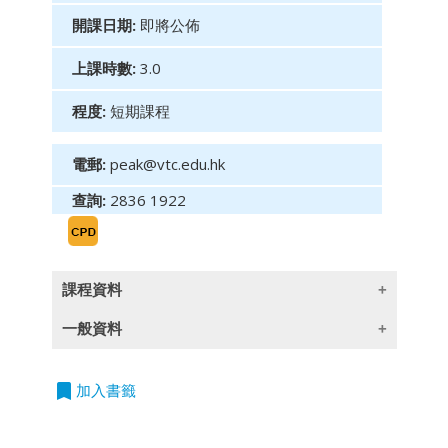
開課日期:
即將公佈
上課時數:
3.0
程度:
短期課程
電郵:
peak@vtc.edu.hk
查詢:
2836 1922
課程資料
一般資料
目標：
在社交媒體主導的時代，為金融領袖提供人工智
bookmark
授課語言
加入書籤
能驅動的領導策略及數碼工具，以提升銷售表
除一些指定以英語授課的課程外,所有課程均以
現、客戶互動及團隊激勵。