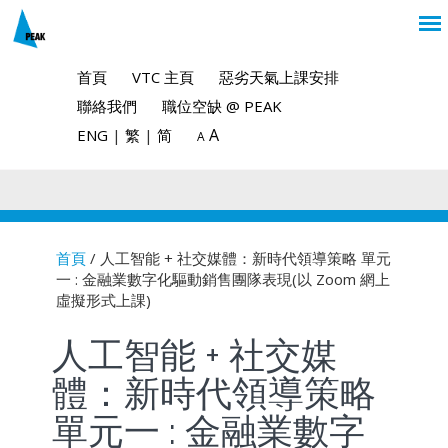
首頁
VTC 主頁
惡劣天氣上課安排
聯絡我們
職位空缺 @ PEAK
A
ENG
|
繁
|
简
A
首頁
/ 人工智能 + 社交媒體：新時代領導策略 單元
一 : 金融業數字化驅動銷售團隊表現(以 Zoom 網上
You are here
虛擬形式上課)
人工智能 + 社交媒
體：新時代領導策略
單元一 : 金融業數字