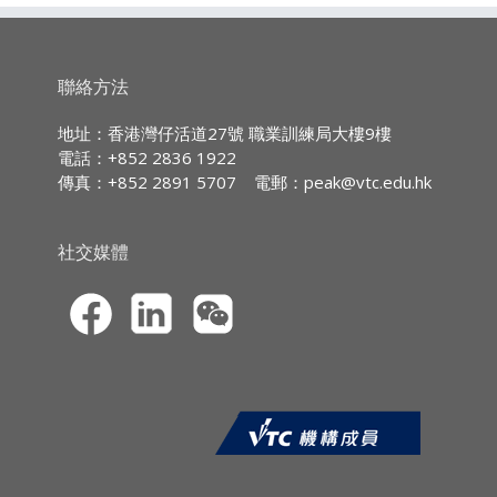
廣東話授課,部份輔以英文專業用語
課程大綱：
1. 了解人工智能及數碼工具如何優化銷售團隊
持續專業進修
(CPD)/
持續培訓
(CPT)
時數
聯絡方法
表現。
IA CPD Hours:
3
2. 學習以人工智能驅動的領導技巧，有效激勵
地址：香港灣仔活道27號 職業訓練局大樓9樓
及指導銷售團隊。
電話：+852 2836 1922
MPFA Non-core CPD Hours:
3
傳真：+852 2891 5707
電郵：
peak@vtc.edu.hk
3. 運用社交聆聽，識別商機及客戶需求。
SFC CPT Hours:
3
4. 透過A-H模型，探索高淨值（HNW）及家
HKMA ECF CPD Hours 3
社交媒體
族辦公室的最新趨勢。
5. 整合數碼績效管理工具，實現數據驅動的決
策。
課程報名
·CPD網上虛擬課程的報名申請須透過職