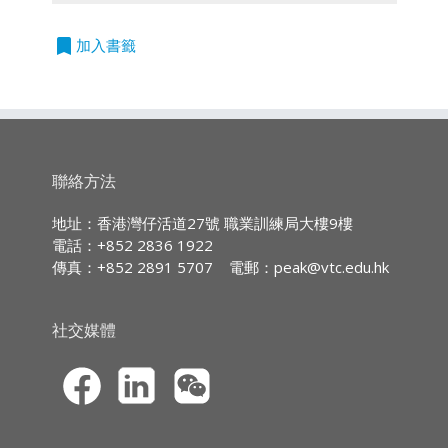
授課語言
保險從業員對《防止賄賂條例》的理解及對貪污
*此課程只限網上報名
風險的警覺性，提升他們遵守法律及恪守高度誠
立
*新學員在網上註冊後，必須經本學院
bookmark
普通話授課及使用中文教材
加入書籤
即
信操守的自覺性，確保業務能夠公正無私地進
作身份核實，方可啟用eCPD培訓平臺
申
行，符合法律規範。這不僅有助於提升行業整體
戶口及參與網上課程。
請
形象，也為客戶提供更可靠的服務保障。
*成功報讀的學生將會在報名後5個工作
持續專業進修
(CPD)/
持續培訓
(CPT)
時數
天內收到電郵確認通知(不包括星期
六、星期日及公眾假期)，屆時即可啟
IA CPD Hours
用eCPD培訓平臺戶口及參與網上課
第一部分: 深入探討條例的目的和範疇，保險從
3
(Ethics or Regulations)
聯絡方法
程。
業員在日常工作中應恪守的誠信和反貪原則，並
*開課日期: 2026年8月
MPFA Non-core CPD Hours:
認識良好的公司管治對打擊貪污起的作用
地址：香港灣仔活道27號 職業訓練局大樓9樓
3
電話：+852 2836 1922
第二部分: 集中介紹保險業的主要貪污風險，分
傳真：+852 2891 5707
電郵：
peak@vtc.edu.hk
SFC CPT Hours:
析案例獲取實用的防貪指引和策略，並介紹
3
Ethics-Plus 道德抉擇指引
社交媒體
HKMA ECF CPD
Hours 3
（eCPD：3小時）
*此課程只限網上報名