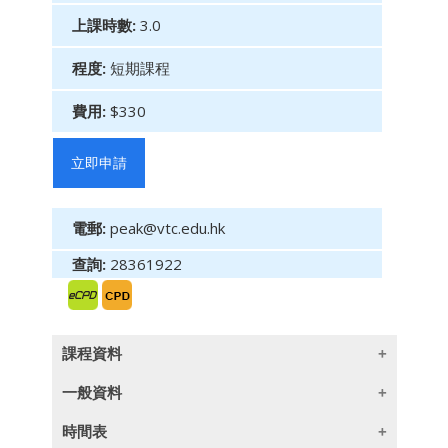
上課時數:
3.0
程度:
短期課程
費用:
$330
立即申請
電郵:
peak@vtc.edu.hk
查詢:
28361922
課程資料
一般資料
本課程旨在介紹香港的《防止賄賂條例》，並針
時間表
對保險業內存在的貪污風險進行闡述。透過加強