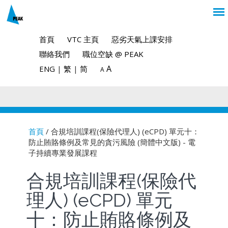
首頁
VTC 主頁
惡劣天氣上課安排
聯絡我們
職位空缺 @ PEAK
A
ENG
|
繁
|
简
A
首頁
/ 合規培訓課程(保險代理人) (eCPD) 單元十：
防止賄賂條例及常見的貪污風險 (簡體中文版) - 電
You are here
子持續專業發展課程
合規培訓課程(保險代
理人) (eCPD) 單元
十：防止賄賂條例及