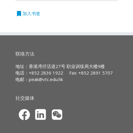
授课语言
风险的警觉性，提升他们遵守法律及恪守高度诚
*此课程只限网上报名
立
信操守的自觉性，确保业务能够公正无私地进
*新学员在网上注册后，必须经本学院
普通话授课及使用中文教材
bookmark
加入书签
即
行，符合法律规范。这不仅有助于提升行业整体
作身份核实，方可启用eCPD培训平台
申
形象，也为客户提供更可靠的服务保障。
户口及参与网上课程。
请
*成功报读的学生将会在报名后5个工作
持续专业进修(CPD)/持续培训(CPT)时数
天内收到电邮确认通知(不包括星期
六、星期日及公众假期)，届时即可启
第一部分: 深入探讨条例的目的和范畴，保险从
IA CPD Hours
用eCPD培训平台户口及参与网上课
业员在日常工作中应恪守的诚信和反贪原则，并
3
(Ethics or Regulations)
联络方法
程。
认识良好的公司管治对打击贪污起的作用
*开课日期: 2026年8月
MPFA Non-core CPD Hours:
地址：香港湾仔活道27号 职业训练局大楼9楼
第二部分: 集中介绍保险业的主要贪污风险，分
3
电话：+852 2836 1922
Fax: +852 2891 5707
析案例获取实用的防贪指引和策略，并介绍
电邮：
peak@vtc.edu.hk
SFC CPT Hours:
Ethics-Plus 道德抉择指引
3
HKMA ECF CPD
社交媒体
（eCPD：3小时）
Hours 3
*此课程只限网上报名