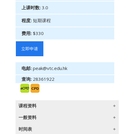
上课时数:
3.0
程度:
短期课程
费用:
$330
立即申请
电邮:
peak@vtc.edu.hk
查询:
28361922
课程资料
一般资料
本课程旨在介绍香港的《防止贿赂条例》，并针
对保险业内存在的贪污风险进行阐述。透过加强
时间表
保险从业员对《防止贿赂条例》的理解及对贪污