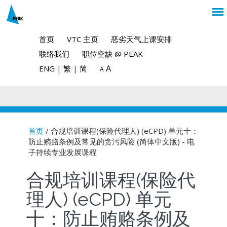
首页
VTC 主页
恶劣天气上课安排
联络我们
职位空缺 @ PEAK
A
ENG
|
繁
|
简
A
首页
/ 合规培训课程(保险代理人) (eCPD) 单元十：
防止贿赂条例及常见的贪污风险 (简体中文版) - 电
You are here
子持续专业发展课程
合规培训课程(保险代
理人) (eCPD) 单元
十：防止贿赂条例及