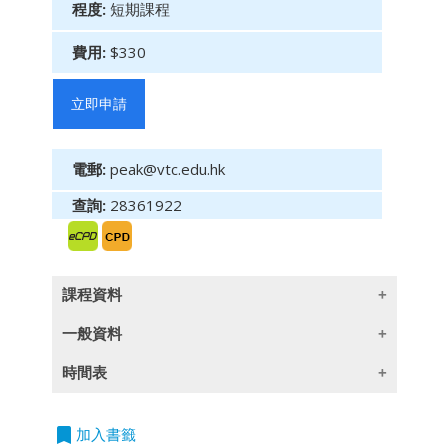
程度:
短期課程
費用:
$330
立即申請
電郵:
peak@vtc.edu.hk
查詢:
28361922
課程資料
一般資料
商業溝通技巧是作為金融服務業專才不可或缺的
時間表
要素。課程會讓你了解如何在工作中運用說服技
授課語言
巧及其相關知識，以提升與客戶或商業夥伴商談
*此課程只限網上報名
時的表現
。
立
*新學員在網上註冊後，必須經本學院
bookmark
廣東話授課及使用中文教材
加入書籤
即