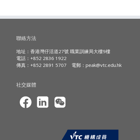
作身份核實，方可啟用eCPD培訓平臺
理解何為說服力及其重要性
申
戶口及參與網上課程。
了解出色說服者應有的質素及達到其質素
請
*成功報讀的學生將會在報名後5個工作
的提示
持續專業進修
(CPD)/
持續培訓
(CPT)
時數
天內收到電郵確認通知(不包括星期
掌握發問問題及處理異議的技巧
六、星期日及公眾假期)，屆時即可啟
了解不同的說服方式
IA CPD Hours
用eCPD培訓平臺戶口及參與網上課
了解說服的反面例子及其正確處理方法
3
聯絡方法
程。
（eCPD：3小時）
MPFA Non-core CPD Hours:
地址：香港灣仔活道27號 職業訓練局大樓9樓
3
電話：+852 2836 1922
*此課程
只限網上報名
傳真：+852 2891 5707
電郵：
peak@vtc.edu.hk
SFC CPT Hours:
*新學員在網上註冊後，必須經本學院作身份核
3
實，方可啟用eCPD培訓平臺戶口及參與網上課
程。
社交媒體
HKMA ECF CPD
Hours 3
*成功報讀的學生將會在報名後5個工作天內收
到電郵確認通知(不包括星期六、星期日及公眾
假期)，屆時即可啟用eCPD培訓平臺戶口及參與
網上課程。
*學員應在課程確認通知電郵內指定的有效期(一
般為三個月內)完結前完成eCPD課程。