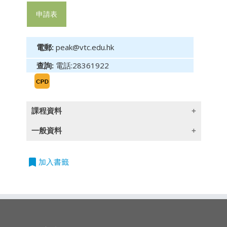
申請表
電郵:
peak@vtc.edu.hk
查詢:
電話:28361922
課程資料
一般資料
課程
目標:
科技如何改變人類的生活習慣，相信大家已經有
bookmark
授課語言
加入書籤
目共睹。無論你選擇順應潮流，還是繼續我行我
除一些指定以英語授課的課程外,所有課程均以
素，時代的巨輪還是不斷向前。金融科技
廣東話授課,部份輔以英文專業用語
（FinTech）亦然，其對金融業產生的影響，最
近亦受到廣泛關注。本課程旨在幫助同學理解新
持續專業進修
(CPD)/
持續培訓
(CPT)
時數
的金融科技時代的業務及其潛在的發展，使大家