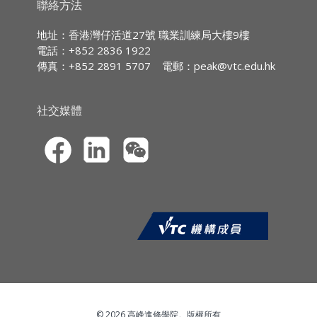
能夠為未來挑戰做更好的準備。
IA CPD Hours:
3
聯絡方法
課程內容:
MPFA Non-core CPD Hours:
3
地址：香港灣仔活道27號 職業訓練局大樓9樓
電話：+852 2836 1922
單元2: Robo-Avisor –
機
械
人投
資
顧
問
SFC CPT Hours:
3
傳真：+852 2891 5707
電郵：
peak@vtc.edu.hk
機械人投資顧問的興起
HKMA ECF CPD Hours
3
什麼是數碼化建議
如何理解機械人投資建議
社交媒體
數碼化建議的做法
財富管理經理的後續步驟
© 2026 高峰進修學院。版權所有